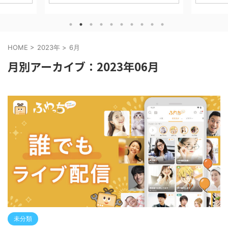
 攻略・評
Mobil
スRPG「アークナイツ」の世界観をベース
。 信長の
徹底的に解
にした最新作、、、 『アークナイツ：エン
ted with
「何にお金
ドフィールド』 について、実際にプレイし
■ ゲーム
に、実際
てみたレビューと魅力、序盤攻略・課金要
ション
ます。 ※
素などについて解説していきます！ ※本記
HOME
>
2023年
>
6月
イム大規模
す。 CAB
事はプロモーションを含みます。 ダウンロ
須） 課金：
ESTgame
ードはコチラ！ アークナイツ：エンドフィ
月別アーカイブ：2023年06月
、城を発展
チ １ CA
ールド GRYPH FRONTIER PTE.LTD.無料
に天下統一
課金は必要？
posted withアプリーチ 【『アークナイ
ツ』はこんな人におすすめ！】 アークナイ
ツシリ ...
未分類