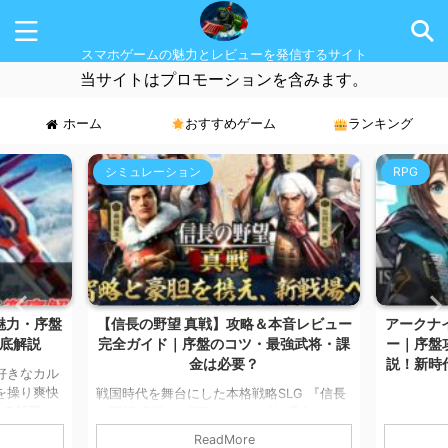
スマホゲームの魅力とレビューを発信するサイト
当サイトはプロモーションを含みます。
ホーム
おすすめゲーム
ランキング
RPG
MMORP
音レビュー
アークナイツ：エンドフィールド レビュ
CABAL
強武将・課
ー｜序盤攻略・魅力・課金要素を徹底解
すめ課金
説！新時代タワーディフェンスRPGの実
力とは？
G 『信長
こんにちは
無課金いけ
マです。 
こんにちは！ スマホゲームが大好きなカル
の記事では
徴の本格MM
マです。 今回は、大人気タワーディフェン
ReadMore