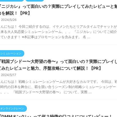
『ニジカレ』って面白いの？実際にプレイしてみたレビューと
力を解説！【PR】
2024/5/26
こんにちは！ 今回ご紹介するのは、イケメンたちとリアルタイムでチャットが
出来る大人気恋愛シミュレーションゲーム、、、 『ニジカレ』についてご紹介
していきます！ ※本記事はプロモーションを含みます。 名 ...
シミュレーション
『戦国ブシドー〜大野望の巻〜』って面白いの？実際にプレイ
てみたレビューと魅力、序盤攻略について解説！【PR】
2024/5/17
こんにちは！ 戦略シミュレーションゲームが大好きなカルマです。 今回は、
国時代の日本を舞台に、覇を競い合うシーズン制の戦略シミュレーションゲー
ム、、、 『戦国ブシドー〜大野望の巻〜』 について、実際 ...
オンラインクレーン
『DMMオンクレ』って何？特徴や口コミについてレビュー！