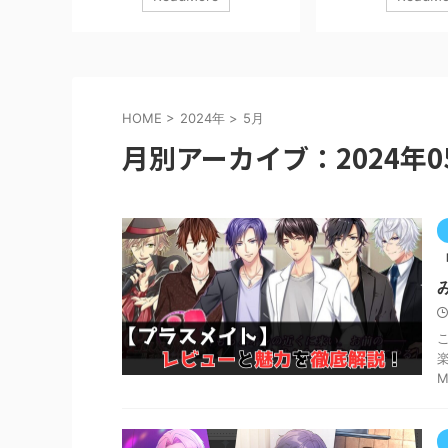
カアサル
この記事では実際にプレイした体験を
ィフェンスRPG「ア
感想を交
もとに、 攻略・評価・課金事情まで完
界観をベースにした最
おすすめ
全網羅します。 信長の野望 真戦
ークナイツ：エンドフ
きます。
Qookka Games無料posted withアプリ
いて、実際にプレイし
含みます。
ーチ １ 基本情報まとめ ■ ゲーム概要
と魅力、序盤攻略・課
D.無料
ジャンル：戦略シミュレーション
いて解説していきます！
HOME
>
2024年
>
5月
ウンロード
（SLG） プレイ形式：リアルタイム大
ロモーションを含みま
月別アーカイブ：2024年0
』はこん
規模対人戦 同盟要素：あり（ほぼ必
ドはコチラ！ アーク
・メカ系
須） 課金：ガチャ＋時短系 戦国大名と
ィールド GRYPH FRONTI
ーティン
なり、城を発展させながら領地を広
料posted withアプ
げ、最終的に天下統一を目指 ...
イツ』はこんな人にお
クナイツシリ ...
M