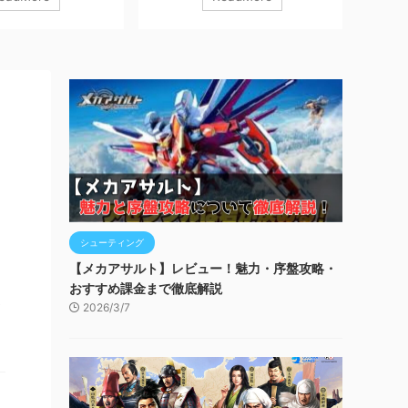
、、 『Monster
終末世界を舞台にしたダークファンタ
RPG、
w』 について、実際にプレ
ジー系育成RPG、、、 『終境シンフォ
て、実
ューと魅力、序盤攻略
ニー 崩壊と再生の記憶』 について、実
魅力、
ていきます！ ※本記事
際にプレイしてみたレビューと魅力、
ます！
ンを含みます。 ダウン
序盤攻略について解説していきます！
みます。
！ モンスターハンター
※本記事はプロモーションを含みます。
撃！悪魔団
Inc.無料posted withアプ
ダウンロードはコチラ！ 終境シンフォ
poste
ter Hunter Now』は
ニー Six Waves Inc.無料posted withア
団』は
すめ！】 モンハンシリ
プリーチ 【『突終境シンフォニー 崩壊
ームが
 外に出るきっかけが欲
と再生の記憶』はこんな人におすす
い人 
遊び ...
め！】 重厚なストーリーを楽しみたい
いる人 ど
人 重厚なストー ...
シューティング
【メカアサルト】レビュー！魅力・序盤攻略・
おすすめ課金まで徹底解説
2026/3/7