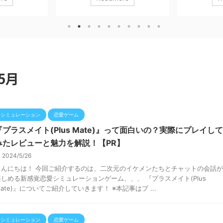
ークナイツ」の世
『CABAL Mobile（カバルモバイル）』
アクションRPG、
新作、、、 『ア
の課金要素を徹底的に解説します！！
Hunter No
ィールド』 につ
「課金は必要？」「何にお金を使うべ
イしてみたレビ
てみたレビュー
き？」 といった疑問に、実際のプレイ
について解説し
金要素などにつ
体験を交えて答えていきます。 ※本記
はプロモーショ
 ※本記事はプ
事はプロモーションを含みます。
ロードはコチラ
す。 ダウンロー
CABAL Mobile（カバルモバイル)
Now Niantic, 
5月
ナイツ：エンドフ
ESTgames Corp.無料posted withアプ
リーチ 【『Mons
ER PTE.LTD.無
リーチ １ CABAL Mobileの課金の位置
こんな人におす
リーチ 【『アークナ
づけ ■ 課金は必要？結論 『C ...
ーズが好きな人
すすめ！】 アー
しい人 隙間時間で
シミュレーション
恋愛ゲーム
『プラスメイト(Plus Mate)』って面白いの？実際にプレイして
みたレビューと魅力を解説！【PR】
2024/5/26
こんにちは！ 今回ご紹介するのは、二次元のイケメンたちとチャットの会話が
楽しめる新感覚恋愛シミュレーションゲーム、、、 『プラスメイト(Plus
ate)』についてご紹介していきます！ ※本記事はプ ...
シミュレーション
恋愛ゲーム