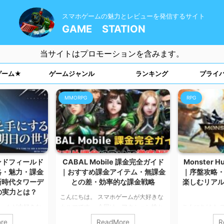
スマホゲームの魅力とレビューを発信するサイト
GAME STATION
当サイトはプロモーションを含みます。
ゲーム★
ゲームジャンル
ランキング
プライ
MMORPG
RPG
ンドフィールド
CABAL Mobile 課金完全ガイド
Monster H
略・魅力・課金
｜おすすめ課金アイテム・無課金
｜序盤攻略
新時代タワーデ
との差・効率的な課金戦略
楽しむリア
の実力とは？
こんにちは。 スマホゲームが大好きな
ゲームが大好きな
カルマです。 今回は、アクション性と
こんにちは！ 
、大人気タワーデ
育成が特徴の本格MMORPG――
カルマです。 
re
ReadMore
R