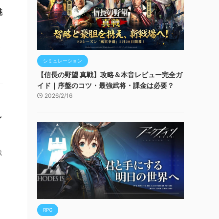
魅
シミュレーション
【信長の野望 真戦】攻略＆本音レビュー完全ガ
イド｜序盤のコツ・最強武将・課金は必要？
2026/2/16
し
戦
RPG