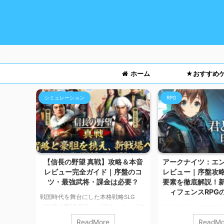
ホーム
★おすすめ
シミュレーション
RPG
ー！魅
【信長の野望 真戦】攻略＆本音
アークナイツ：エ
課金まで
レビュー完全ガイド｜序盤のコ
レビュー｜序盤攻
ツ・最強武将・課金は必要？
要素を徹底解説！
ィフェンスRPG
大好きな
戦国時代を舞台にした本格戦略SLG
ボットを
『信長の野望 真戦』 「面白い？」「無
こんにちは！ スマホ
トルが楽
課金いける？」「序盤どう進める？」
カルマです。 今回は
ReadMore
ReadMo