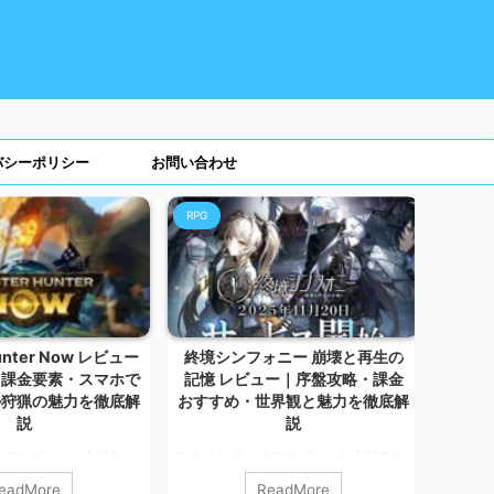
バシーポリシー
お問い合わせ
RPG
RPG
unter Now レビュー
終境シンフォニー 崩壊と再生の
突撃
・課金要素・スマホで
記憶 レビュー｜序盤攻略・課金
略・課
ル狩猟の魅力を徹底解
おすすめ・世界観と魅力を徹底解
説
説
こんに
スマホゲームが大好きな
こんにちは！ スマホゲームが大好きな
カルマ
今回は、位置情報連動型
カルマです。 今回は、文明が崩壊した
たちを
eadMore
ReadMore