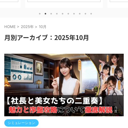
魅力・序盤
実際にプレイした体験をもとに、 攻略・評
スRPG「
ビューして
価・課金事情まで完全網羅します。 信長の
にした最新
ションを含
野望 真戦 Qookka Games無料posted with
ドフィール
E.LTD.無
アプリーチ １ 基本情報まとめ ■ ゲーム
てみたレ
ダウンロードは
概要 ジャンル：戦略シミュレーション
素などにつ
HOME
>
2025年
>
10月
こんな人に
（SLG） プレイ形式：リアルタイム大規模
事はプロモ
ゲームが好
対人戦 同盟要素：あり（ほぼ必須） 課金：
ードはコチ
月別アーカイブ：2025年10月
を ...
ガチャ＋時短系 戦国大名となり、城を発展
ールド GRY
させながら領地を広げ、最終的に天下統一
posted
を目指 ...
ツ』はこん
ツシリ ...
シミュレーション