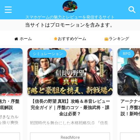
スマホゲームの魅力とレビューを発信するサイト
当サイトはプロモーションを含みます。
ホーム
おすすめゲーム
ランキング
シミュレーション
RPG
魅力・序盤
【信長の野望 真戦】攻略＆本音レビュー
アークナ
底解説
完全ガイド｜序盤のコツ・最強武将・課
ー｜序盤
金は必要？
説！新時
好きなカル
を操り爽快
戦国時代を舞台にした本格戦略SLG 『信長
める話題の
の野望 真戦』 「面白い？」「無課金いけ
こんにちは
を実際にプレ
る？」「序盤どう進める？」 この記事では
マです。 
ReadMore