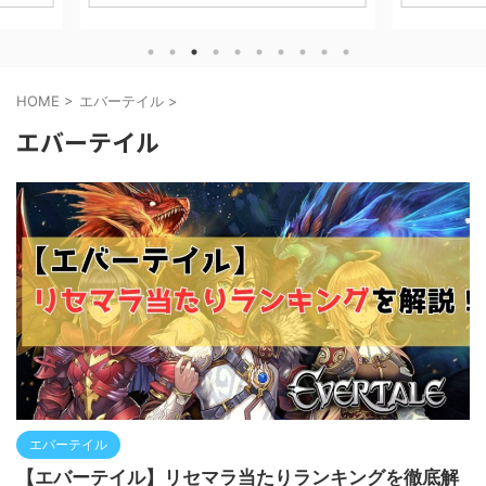
 攻略・評
Mobil
スRPG「アークナイツ」の世界観をベース
。 信長の
徹底的に解
にした最新作、、、 『アークナイツ：エン
ted with
「何にお金
ドフィールド』 について、実際にプレイし
■ ゲーム
に、実際
てみたレビューと魅力、序盤攻略・課金要
ション
ます。 ※
素などについて解説していきます！ ※本記
HOME
>
エバーテイル
>
イム大規模
す。 CAB
事はプロモーションを含みます。 ダウンロ
須） 課金：
ESTgame
ードはコチラ！ アークナイツ：エンドフィ
エバーテイル
、城を発展
チ １ CA
ールド GRYPH FRONTIER PTE.LTD.無料
に天下統一
課金は必要？
posted withアプリーチ 【『アークナイ
ツ』はこんな人におすすめ！】 アークナイ
ツシリ ...
エバーテイル
【エバーテイル】リセマラ当たりランキングを徹底解