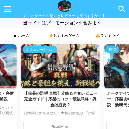
スマホゲームの魅力とレビューを発信するサイト
当サイトはプロモーションを含みます。
ホーム
おすすめゲーム
ランキング
RPG
MMORP
音レビュー
アークナイツ：エンドフィールド レビュ
CABAL
強武将・課
ー｜序盤攻略・魅力・課金要素を徹底解
すめ課金
説！新時代タワーディフェンスRPGの実
力とは？
G 『信長
こんにちは
無課金いけ
マです。 
こんにちは！ スマホゲームが大好きなカル
の記事では
徴の本格MM
マです。 今回は、大人気タワーディフェン
ReadMore