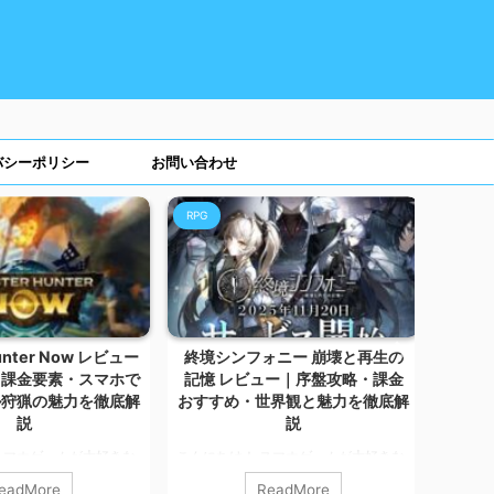
バシーポリシー
お問い合わせ
RPG
RPG
unter Now レビュー
終境シンフォニー 崩壊と再生の
突撃
・課金要素・スマホで
記憶 レビュー｜序盤攻略・課金
略・課
ル狩猟の魅力を徹底解
おすすめ・世界観と魅力を徹底解
説
説
こんに
スマホゲームが大好きな
こんにちは！ スマホゲームが大好きな
カルマ
今回は、位置情報連動型
カルマです。 今回は、文明が崩壊した
たちを
eadMore
ReadMore