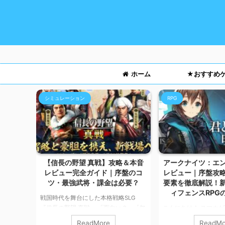
ホーム
★おすすめ
シミュレーション
RPG
ー！魅
【信長の野望 真戦】攻略＆本音
アークナイツ：エ
課金まで
レビュー完全ガイド｜序盤のコ
レビュー｜序盤攻
ツ・最強武将・課金は必要？
要素を徹底解説！
ィフェンスRPG
大好きな
戦国時代を舞台にした本格戦略SLG
ボットを
『信長の野望 真戦』 「面白い？」「無
こんにちは！ スマホ
トルが楽
課金いける？」「序盤どう進める？」
カルマです。 今回は
ReadMore
ReadMo