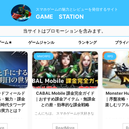
スマホゲームの魅力とレビューを発信するサイト
GAME STATION
当サイトはプロモーションを含みます。
ゲーム★
ゲームジャンル
ランキング
プライ
MMORPG
RPG
ンドフィールド
CABAL Mobile 課金完全ガイド
Monster H
略・魅力・課金
｜おすすめ課金アイテム・無課金
｜序盤攻略
新時代タワーデ
との差・効率的な課金戦略
楽しむリア
の実力とは？
こんにちは。 スマホゲームが大好きな
ゲームが大好きな
カルマです。 今回は、アクション性と
こんにちは！ 
、大人気タワーデ
育成が特徴の本格MMORPG――
カルマです。 
re
ReadMore
R