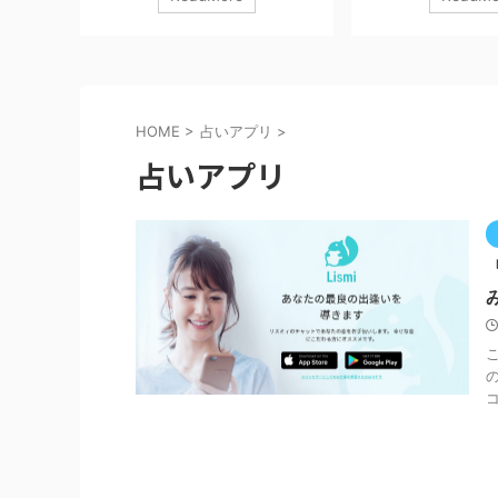
カアサル
この記事では実際にプレイした体験を
ィフェンスRPG「ア
感想を交
もとに、 攻略・評価・課金事情まで完
界観をベースにした最
おすすめ
全網羅します。 信長の野望 真戦
ークナイツ：エンドフ
きます。
Qookka Games無料posted withアプリ
いて、実際にプレイし
含みます。
ーチ １ 基本情報まとめ ■ ゲーム概要
と魅力、序盤攻略・課
D.無料
ジャンル：戦略シミュレーション
いて解説していきます！
HOME
>
占いアプリ
>
ウンロード
（SLG） プレイ形式：リアルタイム大
ロモーションを含みま
占いアプリ
』はこん
規模対人戦 同盟要素：あり（ほぼ必
ドはコチラ！ アーク
・メカ系
須） 課金：ガチャ＋時短系 戦国大名と
ィールド GRYPH FRONTI
ーティン
なり、城を発展させながら領地を広
料posted withアプ
げ、最終的に天下統一を目指 ...
イツ』はこんな人にお
クナイツシリ ...