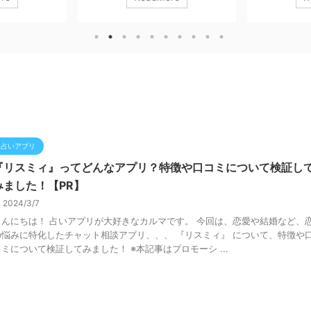
ークナイツ」の世
『CABAL Mobile（カバルモバイル）』
アクションRPG、
新作、、、 『ア
の課金要素を徹底的に解説します！！
Hunter No
ィールド』 につ
「課金は必要？」「何にお金を使うべ
イしてみたレビ
てみたレビュー
き？」 といった疑問に、実際のプレイ
について解説し
金要素などにつ
体験を交えて答えていきます。 ※本記
はプロモーショ
 ※本記事はプ
事はプロモーションを含みます。
ロードはコチラ
す。 ダウンロー
CABAL Mobile（カバルモバイル)
Now Niantic, 
ナイツ：エンドフ
ESTgames Corp.無料posted withアプ
リーチ 【『Mons
ER PTE.LTD.無
リーチ １ CABAL Mobileの課金の位置
こんな人におす
リーチ 【『アークナ
づけ ■ 課金は必要？結論 『C ...
ーズが好きな人
すすめ！】 アー
しい人 隙間時間で
占いアプリ
『リスミィ』ってどんなアプリ？特徴や口コミについて検証し
みました！【PR】
2024/3/7
こんにちは！ 占いアプリが大好きなカルマです。 今回は、恋愛や結婚など、
の悩みに特化したチャット相談アプリ、、、 『リスミィ』 について、特徴や
コミについて検証してみました！ ※本記事はプロモーシ ...