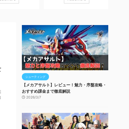
、、 『Monster
終末世界を舞台にしたダークファンタ
RPG、
w』 について、実際にプレ
ジー系育成RPG、、、 『終境シンフォ
て、実
ューと魅力、序盤攻略
ニー 崩壊と再生の記憶』 について、実
魅力、
ていきます！ ※本記事
際にプレイしてみたレビューと魅力、
ます！
ンを含みます。 ダウン
序盤攻略について解説していきます！
みます。
！ モンスターハンター
※本記事はプロモーションを含みます。
撃！悪魔団
Inc.無料posted withアプ
ダウンロードはコチラ！ 終境シンフォ
poste
ter Hunter Now』は
ニー Six Waves Inc.無料posted withア
団』は
すめ！】 モンハンシリ
プリーチ 【『突終境シンフォニー 崩壊
ームが
 外に出るきっかけが欲
と再生の記憶』はこんな人におすす
い人 
遊び ...
め！】 重厚なストーリーを楽しみたい
いる人 ど
人 重厚なストー ...
て
シューティング
【メカアサルト】レビュー！魅力・序盤攻略・
おすすめ課金まで徹底解説
恋
口
2026/3/7