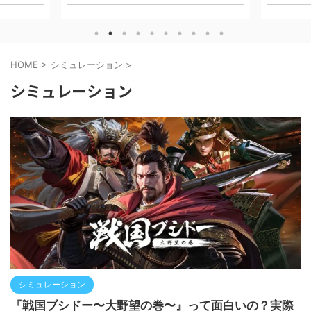
 攻略・評
Mobil
スRPG「アークナイツ」の世界観をベース
。 信長の
徹底的に解
にした最新作、、、 『アークナイツ：エン
ted with
「何にお金
ドフィールド』 について、実際にプレイし
■ ゲーム
に、実際
てみたレビューと魅力、序盤攻略・課金要
ション
ます。 ※
素などについて解説していきます！ ※本記
HOME
>
シミュレーション
>
イム大規模
す。 CAB
事はプロモーションを含みます。 ダウンロ
須） 課金：
ESTgame
ードはコチラ！ アークナイツ：エンドフィ
シミュレーション
、城を発展
チ １ CA
ールド GRYPH FRONTIER PTE.LTD.無料
に天下統一
課金は必要？
posted withアプリーチ 【『アークナイ
ツ』はこんな人におすすめ！】 アークナイ
ツシリ ...
シミュレーション
『戦国ブシドー〜大野望の巻〜』って面白いの？実際