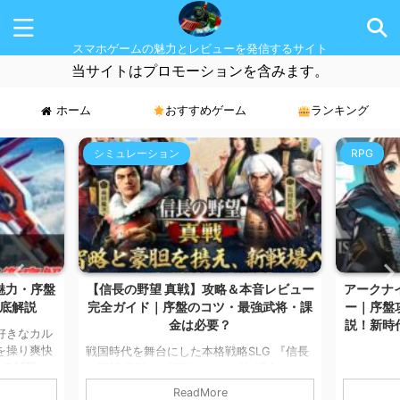
スマホゲームの魅力とレビューを発信するサイト
当サイトはプロモーションを含みます。
ホーム
おすすめゲーム
ランキング
RPG
MMORP
音レビュー
アークナイツ：エンドフィールド レビュ
CABAL
強武将・課
ー｜序盤攻略・魅力・課金要素を徹底解
すめ課金
説！新時代タワーディフェンスRPGの実
力とは？
G 『信長
こんにちは
無課金いけ
マです。 
こんにちは！ スマホゲームが大好きなカル
の記事では
徴の本格MM
マです。 今回は、大人気タワーディフェン
ReadMore