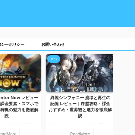
バシーポリシー
お問い合わせ
RPG
RPG
unter Now レビュー
終境シンフォニー 崩壊と再生の
突撃
・課金要素・スマホで
記憶 レビュー｜序盤攻略・課金
略・課
ル狩猟の魅力を徹底解
おすすめ・世界観と魅力を徹底解
説
説
こんに
スマホゲームが大好きな
こんにちは！ スマホゲームが大好きな
カルマ
今回は、位置情報連動型
カルマです。 今回は、文明が崩壊した
たちを
eadMore
ReadMore