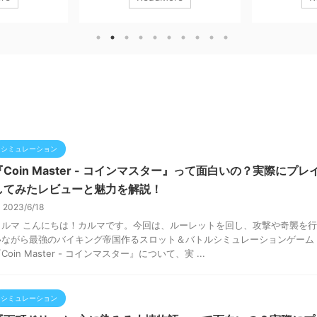
ークナイツ」の世
『CABAL Mobile（カバルモバイル）』
アクションRPG、
新作、、、 『ア
の課金要素を徹底的に解説します！！
Hunter No
ィールド』 につ
「課金は必要？」「何にお金を使うべ
イしてみたレビ
てみたレビュー
き？」 といった疑問に、実際のプレイ
について解説し
金要素などにつ
体験を交えて答えていきます。 ※本記
はプロモーショ
 ※本記事はプ
事はプロモーションを含みます。
ロードはコチラ
す。 ダウンロー
CABAL Mobile（カバルモバイル)
Now Niantic, 
ナイツ：エンドフ
ESTgames Corp.無料posted withアプ
リーチ 【『Mons
ER PTE.LTD.無
リーチ １ CABAL Mobileの課金の位置
こんな人におす
リーチ 【『アークナ
づけ ■ 課金は必要？結論 『C ...
ーズが好きな人
すすめ！】 アー
しい人 隙間時間で
シミュレーション
『Coin Master - コインマスター』って面白いの？実際にプレ
してみたレビューと魅力を解説！
2023/6/18
カルマ こんにちは！カルマです。今回は、ルーレットを回し、攻撃や奇襲を行
いながら最強のバイキング帝国作るスロット＆バトルシミュレーションゲーム
Coin Master - コインマスター』について、実 ...
シミュレーション