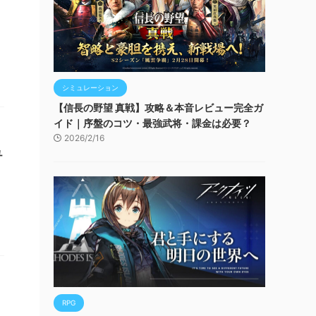
、
シミュレーション
【信長の野望 真戦】攻略＆本音レビュー完全ガ
イド｜序盤のコツ・最強武将・課金は必要？
2026/2/16
ュ
RPG