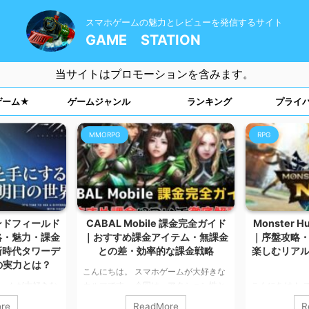
スマホゲームの魅力とレビューを発信するサイト
GAME STATION
当サイトはプロモーションを含みます。
ゲーム★
ゲームジャンル
ランキング
プライ
MMORPG
RPG
ンドフィールド
CABAL Mobile 課金完全ガイド
Monster H
略・魅力・課金
｜おすすめ課金アイテム・無課金
｜序盤攻略
新時代タワーデ
との差・効率的な課金戦略
楽しむリア
の実力とは？
こんにちは。 スマホゲームが大好きな
ゲームが大好きな
カルマです。 今回は、アクション性と
こんにちは！ 
、大人気タワーデ
育成が特徴の本格MMORPG――
カルマです。 
re
ReadMore
R