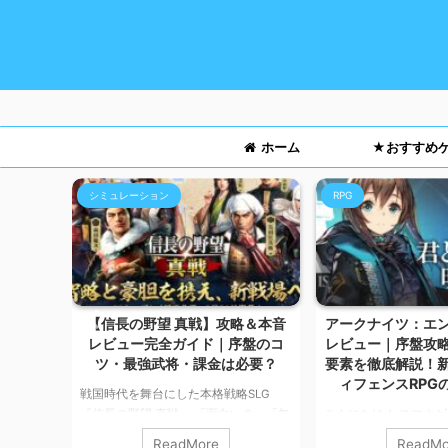
ホーム
★おすすめ
シミュレーション
RPG
ー！魅
【信長の野望 真戦】攻略＆本音
アークナイツ：エ
課金まで
レビュー完全ガイド｜序盤のコ
レビュー｜序盤攻
ツ・最強武将・課金は必要？
要素を徹底解説！
ィフェンスRPG
大好きな
戦国時代を舞台にした本格戦略SLG
ボットを
『信長の野望 真戦』 「面白い？」「無
こんにちは！ スマホ
トルが楽
課金いける？」「序盤どう進める？」
カルマです。 今回は
ReadMore
ReadMo