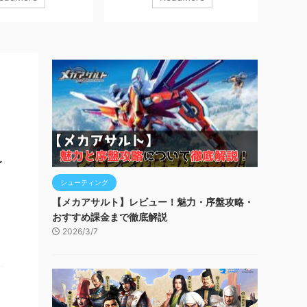
、、 『Monster
終末世界を舞台にしたダークファンタ
RPG、
w』 について、実際にプレ
ジー系育成RPG、、、 『終境シンフォ
て、実
ューと魅力、序盤攻略
ニー 崩壊と再生の記憶』 について、実
魅力、
ていきます！ ※本記事
際にプレイしてみたレビューと魅力、
ます！
ンを含みます。 ダウン
序盤攻略について解説していきます！
みます。
！ モンスターハンター
※本記事はプロモーションを含みます。
撃！悪魔団
Inc.無料posted withアプ
ダウンロードはコチラ！ 終境シンフォ
poste
ter Hunter Now』は
ニー Six Waves Inc.無料posted withア
団』は
すめ！】 モンハンシリ
プリーチ 【『突終境シンフォニー 崩壊
ームが
 外に出るきっかけが欲
と再生の記憶』はこんな人におすす
い人 
遊び ...
め！】 重厚なストーリーを楽しみたい
いる人 ど
人 重厚なストー ...
イ
シューティング
【メカアサルト】レビュー！魅力・序盤攻略・
おすすめ課金まで徹底解説
2026/3/7