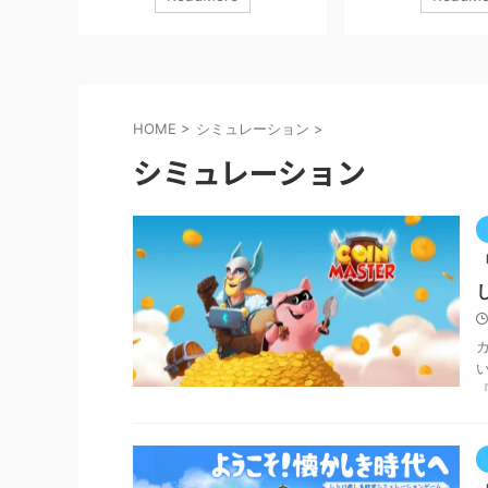
カアサル
この記事では実際にプレイした体験を
ィフェンスRPG「ア
感想を交
もとに、 攻略・評価・課金事情まで完
界観をベースにした最
おすすめ
全網羅します。 信長の野望 真戦
ークナイツ：エンドフ
きます。
Qookka Games無料posted withアプリ
いて、実際にプレイし
含みます。
ーチ １ 基本情報まとめ ■ ゲーム概要
と魅力、序盤攻略・課
D.無料
ジャンル：戦略シミュレーション
いて解説していきます！
HOME
>
シミュレーション
>
ウンロード
（SLG） プレイ形式：リアルタイム大
ロモーションを含みま
シミュレーション
』はこん
規模対人戦 同盟要素：あり（ほぼ必
ドはコチラ！ アーク
・メカ系
須） 課金：ガチャ＋時短系 戦国大名と
ィールド GRYPH FRONTI
ーティン
なり、城を発展させながら領地を広
料posted withアプ
げ、最終的に天下統一を目指 ...
イツ』はこんな人にお
クナイツシリ ...
『