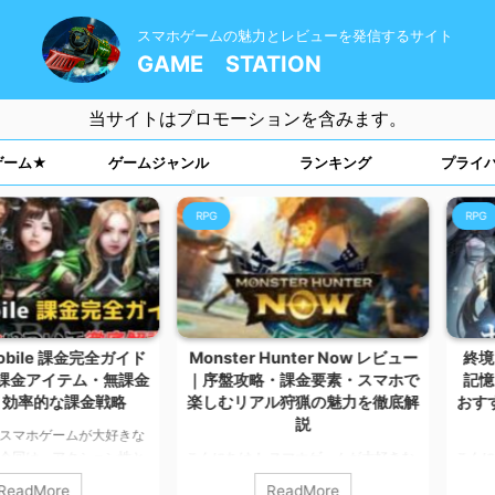
スマホゲームの魅力とレビューを発信するサイト
GAME STATION
当サイトはプロモーションを含みます。
ゲーム★
ゲームジャンル
ランキング
プライ
RPG
RPG
e 課金完全ガイド
Monster Hunter Now レビュー
終境シンフ
イテム・無課金
｜序盤攻略・課金要素・スマホで
記憶 レビ
な課金戦略
楽しむリアル狩猟の魅力を徹底解
おすすめ・
説
ゲームが大好きな
、アクション性と
こんにちは！ スマホゲームが大好きな
こんにちは！ 
RPG――
カルマです。 今回は、位置情報連動型
カルマです。 
re
ReadMore
R