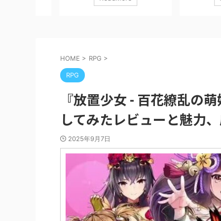
た体験を
ィフェンスRPG「アークナイツ」の世
『CABAL Mobile
情まで完
界観をベースにした最新作、、、 『ア
の課金要素を徹底的に
戦
ークナイツ：エンドフィールド』 につ
「課金は必要？」「何
ithアプリ
いて、実際にプレイしてみたレビュー
き？」 といった疑問
ゲーム概要
と魅力、序盤攻略・課金要素などにつ
体験を交えて答えていき
ョン
いて解説していきます！ ※本記事はプ
事はプロモーションを
HOME
>
RPG
>
タイム大
ロモーションを含みます。 ダウンロー
CABAL Mobile（カ
ほぼ必
ドはコチラ！ アークナイツ：エンドフ
ESTgames Corp.無料p
RPG
戦国大名と
ィールド GRYPH FRONTIER PTE.LTD.無
リーチ １ CABAL Mo
地を広
料posted withアプリーチ 【『アークナ
づけ ■ 課金は必要？結論 
『放置少女 - 百花繚乱の
.
イツ』はこんな人におすすめ！】 アー
クナイツシリ ...
してみたレビューと魅力、
2025年9月7日