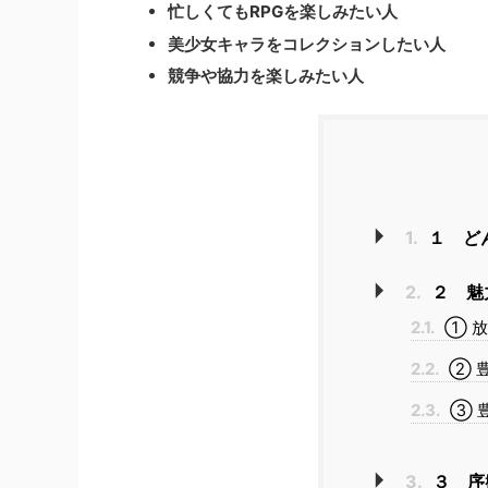
忙しくてもRPGを楽しみたい人
美少女キャラをコレクションしたい人
競争や協力を楽しみたい人
1.
１ ど
2.
２ 魅
2.1.
① 
2.2.
② 
2.3.
③ 
3.
３ 序