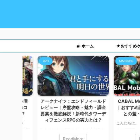
ホーム
★おすすめ
RPG
MMORPG
略＆本音
アークナイツ：エンドフィールド
CABAL Mobil
盤のコ
レビュー｜序盤攻略・魅力・課金
｜おすすめ課金ア
必要？
要素を徹底解説！新時代タワーデ
との差・効率的
ィフェンスRPGの実力とは？
SLG
こんにちは。 スマホ
い？」「無
こんにちは！ スマホゲームが大好きな
カルマです。 今回は
める？」
カルマです。 今回は、大人気タワーデ
育成が特徴の本格MMO
ReadMore
ReadMo