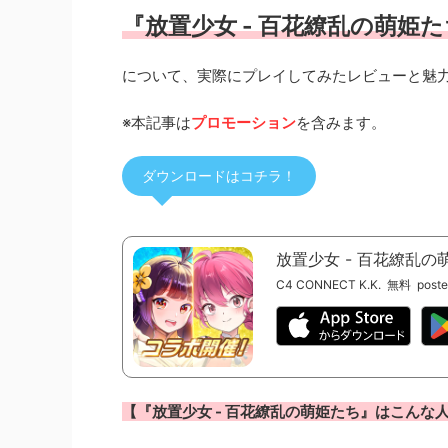
『放置少女 - 百花繚乱の萌姫た
について、実際にプレイしてみたレビューと魅
※本記事は
プロモーション
を含みます。
ダウンロードはコチラ！
放置少女 - 百花繚乱の
C4 CONNECT K.K.
無料
poste
【
『放置少女 - 百花繚乱の萌姫たち
』
はこんな