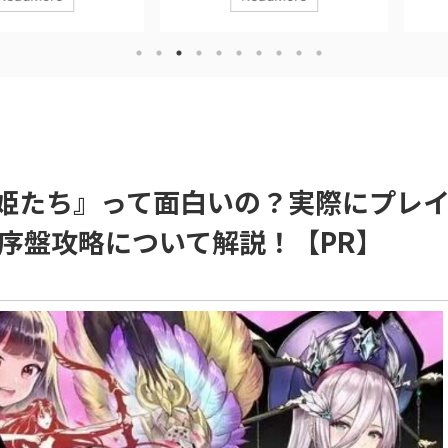
（カバルモバイル）』
アクションRPG、、、 『Monster
終末世界を舞台
解説します！！
Hunter Now』 について、実際にプレ
ジー系育成RP
にお金を使うべ
イしてみたレビューと魅力、序盤攻略
ニー 崩壊と再
に、実際のプレイ
について解説していきます！ ※本記事
際にプレイして
ます。 ※本記
はプロモーションを含みます。 ダウン
序盤攻略につい
含みます。
ロードはコチラ！ モンスターハンター
※本記事はプロ
バルモバイル)
Now Niantic, Inc.無料posted withアプ
ダウンロードは
osted withアプ
リーチ 【『Monster Hunter Now』は
ニー Six Waves
bileの課金の位置
こんな人におすすめ！】 モンハンシリ
プリーチ 【『
『C ...
ーズが好きな人 外に出るきっかけが欲
と再生の記憶』
萌姫たち』って面白いの？実際にプレ
しい人 隙間時間で遊び ...
め！】 重厚な
人 重厚なストー .
序盤攻略について解説！【PR】