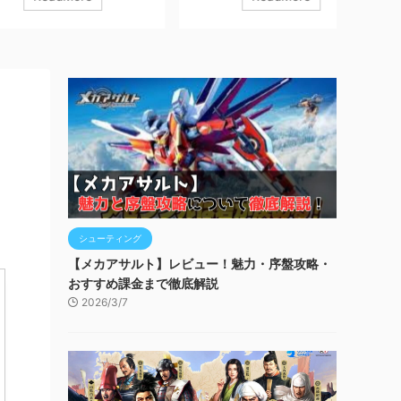
にしたダークファンタ
RPG、、、 『突撃！悪魔団』 につい
『CAB
G、、、 『終境シンフォ
て、実際にプレイしてみたレビューと
レイし
生の記憶』 について、実
魅力、序盤攻略について解説していき
略につ
みたレビューと魅力、
ます！ ※本記事はプロモーションを含
事はプ
て解説していきます！
みます。 ダウンロードはコチラ！ 突
ンロード
モーションを含みます。
撃！悪魔団 Wemade Max Co., Ltd.無料
バルモバイ
コチラ！ 終境シンフォ
posted withアプリーチ 【『突撃！悪魔
poste
 Inc.無料posted withア
団』はこんな人におすすめ！】 放置ゲ
Mobi
突終境シンフォニー 崩壊
ームが好きな人 キャラ育成を楽しみた
イリッ
はこんな人におすす
い人 気軽に長く遊べるゲームを探して
人 育成や
イ
ストーリーを楽しみたい
いる人 どんなゲーム ...
..
シューティング
【メカアサルト】レビュー！魅力・序盤攻略・
おすすめ課金まで徹底解説
2026/3/7