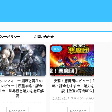
バシーポリシー
お問い合わせ
RPG
MMOR
ォニー 崩壊と再生の
突撃！悪魔団レビュー｜序盤攻
CAB
ュー｜序盤攻略・課金
略・課金おすすめ・魅力を徹底解
攻略・
世界観と魅力を徹底解
説【放置×育成RPG】
で完
説
こんにちは！ スマホゲームが大好きな
こんにち
スマホゲームが大好きな
カルマです。 今回は、個性豊かな悪魔
好きな
今回は、文明が崩壊した
たちを率いて戦う放置系×育成
トルが魅
eadMore
ReadMore