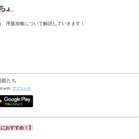
ち
』
力、序盤攻略について解説していきます！
萌姫たち
d with
アプリーチ
人におすすめ！】