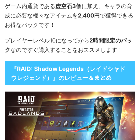
ゲーム内通貨である
虚空石3個
に加え、キャラの育
成に必要な様々なアイテムを
2,400円
で獲得できる
お得なパックです！
プレイヤーレベル10になってから
2時間限定のパッ
ク
なのですぐ購入することをおススメします！
『RAID: Shadow Legends（レイドシャド
まとめ
ウレジェンド）』のレビュー＆