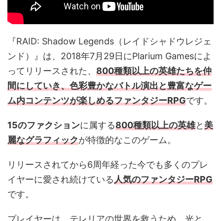
『RAID: Shadow Legends（レイドシャドウレジェ
ンド）』は、2018年7月29日にPlarium Gamesによ
ってリリースされた、
800種類以上の英雄たちを仲
間にしていき、色彩豊かなバトル演出と豊富なゲー
ム内コンテンツが楽しめるファンタジーRPG
です。
15のファクション
に属する
800種類以上の英雄
と
美
麗なグラフィック
が特徴的なこのゲーム。
リリースされてから6周年経った今でも多くのプレ
イヤーに愛され続けている
人気のファンタジーRPG
です。
プレイヤーは、テレリアの世界を救うため、光と