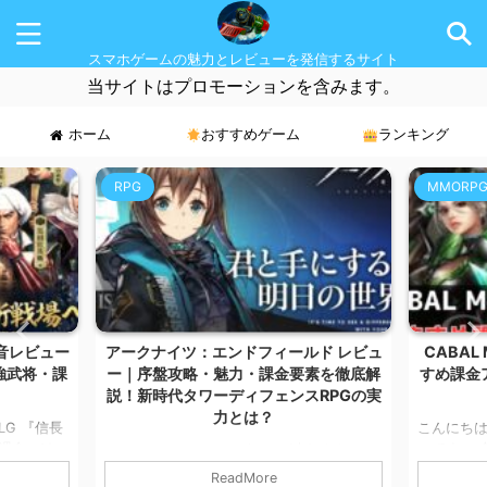
スマホゲームの魅力とレビューを発信するサイト
当サイトはプロモーションを含みます。
ホーム
おすすめゲーム
ランキング
RPG
MMORP
音レビュー
アークナイツ：エンドフィールド レビュ
CABAL
強武将・課
ー｜序盤攻略・魅力・課金要素を徹底解
すめ課金
説！新時代タワーディフェンスRPGの実
力とは？
G 『信長
こんにちは
無課金いけ
マです。 
こんにちは！ スマホゲームが大好きなカル
の記事では
徴の本格MM
マです。 今回は、大人気タワーディフェン
ReadMore