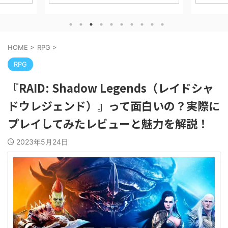
 攻略・評
Mobil
スRPG「アークナイツ」の世界観をベース
。 信長の
徹底的に解
にした最新作、、、 『アークナイツ：エン
ted with
「何にお金
ドフィールド』 について、実際にプレイし
■ ゲーム
に、実際
てみたレビューと魅力、序盤攻略・課金要
ション
ます。 ※
素などについて解説していきます！ ※本記
HOME
>
RPG
>
イム大規模
す。 CAB
事はプロモーションを含みます。 ダウンロ
須） 課金：
ESTgame
ードはコチラ！ アークナイツ：エンドフィ
RPG
、城を発展
チ １ CA
ールド GRYPH FRONTIER PTE.LTD.無料
に天下統一
課金は必要？
posted withアプリーチ 【『アークナイ
『RAID: Shadow Legends（レイドシャ
ツ』はこんな人におすすめ！】 アークナイ
ツシリ ...
ドウレジェンド）』って面白いの？実際に
プレイしてみたレビューと魅力を解説！
2023年5月24日